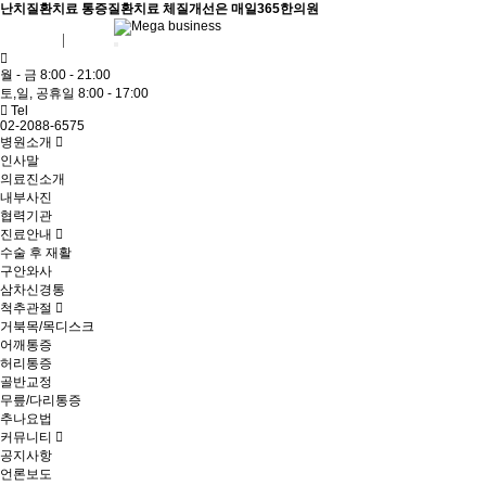
난치질환치료 통증질환치료 체질개선은 매일365한의원
회원가입
로그인
월 - 금 8:00 - 21:00
토,일, 공휴일 8:00 - 17:00
Tel
02-2088-6575
병원소개
인사말
의료진소개
내부사진
협력기관
진료안내
수술 후 재활
구안와사
삼차신경통
척추관절
거북목/목디스크
어깨통증
허리통증
골반교정
무릎/다리통증
추나요법
커뮤니티
공지사항
언론보도