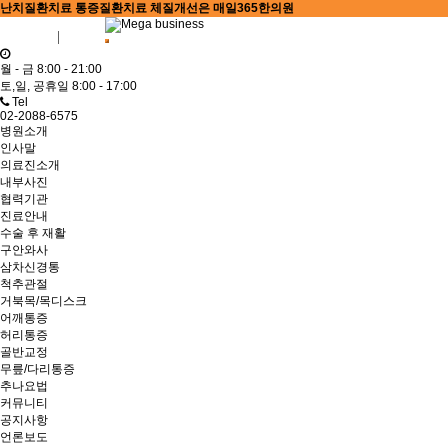
난치질환치료 통증질환치료 체질개선은 매일365한의원
회원가입
로그인
월 - 금 8:00 - 21:00
토,일, 공휴일 8:00 - 17:00
Tel
02-2088-6575
병원소개
인사말
의료진소개
내부사진
협력기관
진료안내
수술 후 재활
구안와사
삼차신경통
척추관절
거북목/목디스크
어깨통증
허리통증
골반교정
무릎/다리통증
추나요법
커뮤니티
공지사항
언론보도