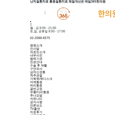
난치질환치료 통증질환치료 체질개선은 매일365한의원
회원가입
로그인
월 - 금 8:00 - 21:00
토,일, 공휴일 8:00 - 17:00
02-2088-6575
병원소개
인사말
의료진소개
내부사진
협력기관
진료안내
수술 후 재활
구안와사
삼차신경통
척추관절
거북목/목디스크
어깨통증
허리통증
골반교정
무릎/다리통증
추나요법
커뮤니티
공지사항
언론보도
TV출연
치료후기