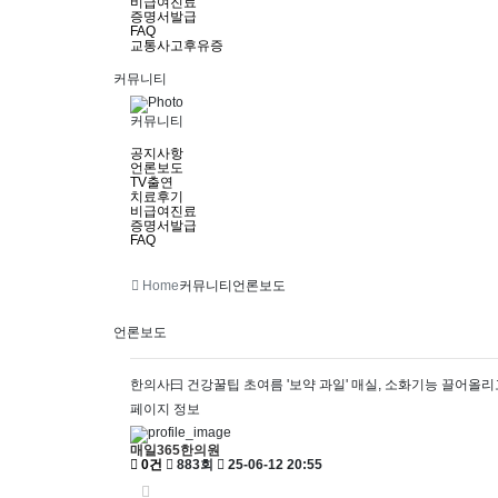
비급여진료
증명서발급
FAQ
교통사고후유증
커뮤니티
커뮤니티
공지사항
언론보도
TV출연
치료후기
비급여진료
증명서발급
FAQ
Home
커뮤니티
언론보도
언론보도
한의사曰 건강꿀팁
초여름 '보약 과일' 매실, 소화기능 끌어올
페이지 정보
매일365한의원
0건
883회
25-06-12 20:55